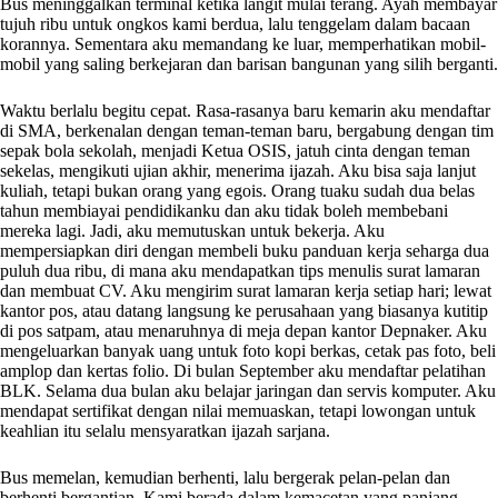
Bus meninggalkan terminal ketika langit mulai terang. Ayah membayar
tujuh ribu untuk ongkos kami berdua, lalu tenggelam dalam bacaan
korannya. Sementara aku memandang ke luar, memperhatikan mobil-
mobil yang saling berkejaran dan barisan bangunan yang silih berganti.
Waktu berlalu begitu cepat. Rasa-rasanya baru kemarin aku mendaftar
di SMA, berkenalan dengan teman-teman baru, bergabung dengan tim
sepak bola sekolah, menjadi Ketua OSIS, jatuh cinta dengan teman
sekelas, mengikuti ujian akhir, menerima ijazah. Aku bisa saja lanjut
kuliah, tetapi bukan orang yang egois. Orang tuaku sudah dua belas
tahun membiayai pendidikanku dan aku tidak boleh membebani
mereka lagi. Jadi, aku memutuskan untuk bekerja. Aku
mempersiapkan diri dengan membeli buku panduan kerja seharga dua
puluh dua ribu, di mana aku mendapatkan tips menulis surat lamaran
dan membuat CV. Aku mengirim surat lamaran kerja setiap hari; lewat
kantor pos, atau datang langsung ke perusahaan yang biasanya kutitip
di pos satpam, atau menaruhnya di meja depan kantor Depnaker. Aku
mengeluarkan banyak uang untuk foto kopi berkas, cetak pas foto, beli
amplop dan kertas folio. Di bulan September aku mendaftar pelatihan
BLK. Selama dua bulan aku belajar jaringan dan servis komputer. Aku
mendapat sertifikat dengan nilai memuaskan, tetapi lowongan untuk
keahlian itu selalu mensyaratkan ijazah sarjana.
Bus memelan, kemudian berhenti, lalu bergerak pelan-pelan dan
berhenti bergantian. Kami berada dalam kemacetan yang panjang.