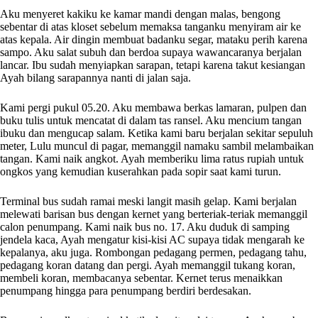
Aku menyeret kakiku ke kamar mandi dengan malas, bengong
sebentar di atas kloset sebelum memaksa tanganku menyiram air ke
atas kepala. Air dingin membuat badanku segar, mataku perih karena
sampo. Aku salat subuh dan berdoa supaya wawancaranya berjalan
lancar. Ibu sudah menyiapkan sarapan, tetapi karena takut kesiangan
Ayah bilang sarapannya nanti di jalan saja.
Kami pergi pukul 05.20. Aku membawa berkas lamaran, pulpen dan
buku tulis untuk mencatat di dalam tas ransel. Aku mencium tangan
ibuku dan mengucap salam. Ketika kami baru berjalan sekitar sepuluh
meter, Lulu muncul di pagar, memanggil namaku sambil melambaikan
tangan. Kami naik angkot. Ayah memberiku lima ratus rupiah untuk
ongkos yang kemudian kuserahkan pada sopir saat kami turun.
Terminal bus sudah ramai meski langit masih gelap. Kami berjalan
melewati barisan bus dengan kernet yang berteriak-teriak memanggil
calon penumpang. Kami naik bus no. 17. Aku duduk di samping
jendela kaca, Ayah mengatur kisi-kisi AC supaya tidak mengarah ke
kepalanya, aku juga. Rombongan pedagang permen, pedagang tahu,
pedagang koran datang dan pergi. Ayah memanggil tukang koran,
membeli koran, membacanya sebentar. Kernet terus menaikkan
penumpang hingga para penumpang berdiri berdesakan.