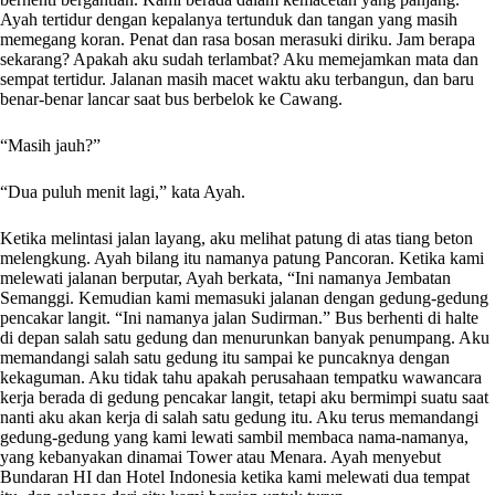
Ayah tertidur dengan kepalanya tertunduk dan tangan yang masih
memegang koran. Penat dan rasa bosan merasuki diriku. Jam berapa
sekarang? Apakah aku sudah terlambat? Aku memejamkan mata dan
sempat tertidur. Jalanan masih macet waktu aku terbangun, dan baru
benar-benar lancar saat bus berbelok ke Cawang.
“Masih jauh?”
“Dua puluh menit lagi,” kata Ayah.
Ketika melintasi jalan layang, aku melihat patung di atas tiang beton
melengkung. Ayah bilang itu namanya patung Pancoran. Ketika kami
melewati jalanan berputar, Ayah berkata, “Ini namanya Jembatan
Semanggi. Kemudian kami memasuki jalanan dengan gedung-gedung
pencakar langit. “Ini namanya jalan Sudirman.” Bus berhenti di halte
di depan salah satu gedung dan menurunkan banyak penumpang. Aku
memandangi salah satu gedung itu sampai ke puncaknya dengan
kekaguman. Aku tidak tahu apakah perusahaan tempatku wawancara
kerja berada di gedung pencakar langit, tetapi aku bermimpi suatu saat
nanti aku akan kerja di salah satu gedung itu. Aku terus memandangi
gedung-gedung yang kami lewati sambil membaca nama-namanya,
yang kebanyakan dinamai Tower atau Menara. Ayah menyebut
Bundaran HI dan Hotel Indonesia ketika kami melewati dua tempat