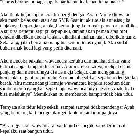
“Harus berangkat pagi-pagi benar kalau tidak mau kena macet.”
Aku tidak ingat kapan terakhir pergi dengan Ayah. Mungkin waktu
aku masih kelas satu atau dua SMP. Saat itu aku selalu antusias jika
diajaknya berpergian, apalagi berkunjung ke rumah paman atau bibiku.
Aku bisa bertemu sepupu-sepupuku, dimanjakan paman atau bibi
dengan dibelikan aneka jajajan, dihadiahi mainan atau diberikan uang.
Sekarang, jalan bersama orang tua sendiri terasa ganjil. Aku sudah
bukan anak kecil lagi yang perlu ditemani.
Aku mencoba pakaian wawancara kerjaku dan melihat diriku yang
terlihat sangat tampan di cermin. Aku menyetrikanya, melipat celana
panjang dan menaruhnya di atas meja belajar, dan menggantung
kemejaku di gantungan pintu. Aku membersihkan sepatuku dengan lap
basah. Aku memandangi kemeja wawancara kerjaku sebelum tidur,
sambil membayangkan seperti apa wawancaranya besok. Apakah aku
bisa melaluinya? Memikirkan itu membuatku hampir tidak bisa tidur.
Ternyata aku tidur lelap sekali, sampai-sampai tidak mendengar Ayah
yang berulang kali mengetuk-ngetuk pintu kamarku paginya.
“Bisa nggak sih wawancaranya ditunda?” begitu yang terlintas di
kepalaku saat bangun tidur.