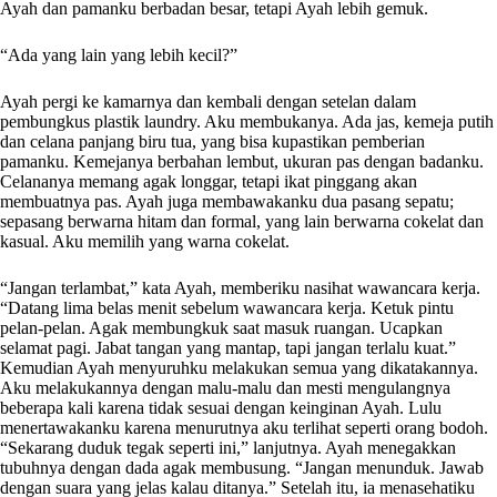
Ayah dan pamanku berbadan besar, tetapi Ayah lebih gemuk.
“Ada yang lain yang lebih kecil?”
Ayah pergi ke kamarnya dan kembali dengan setelan dalam
pembungkus plastik laundry. Aku membukanya. Ada jas, kemeja putih
dan celana panjang biru tua, yang bisa kupastikan pemberian
pamanku. Kemejanya berbahan lembut, ukuran pas dengan badanku.
Celananya memang agak longgar, tetapi ikat pinggang akan
membuatnya pas. Ayah juga membawakanku dua pasang sepatu;
sepasang berwarna hitam dan formal, yang lain berwarna cokelat dan
kasual. Aku memilih yang warna cokelat.
“Jangan terlambat,” kata Ayah, memberiku nasihat wawancara kerja.
“Datang lima belas menit sebelum wawancara kerja. Ketuk pintu
pelan-pelan. Agak membungkuk saat masuk ruangan. Ucapkan
selamat pagi. Jabat tangan yang mantap, tapi jangan terlalu kuat.”
Kemudian Ayah menyuruhku melakukan semua yang dikatakannya.
Aku melakukannya dengan malu-malu dan mesti mengulangnya
beberapa kali karena tidak sesuai dengan keinginan Ayah. Lulu
menertawakanku karena menurutnya aku terlihat seperti orang bodoh.
“Sekarang duduk tegak seperti ini,” lanjutnya. Ayah menegakkan
tubuhnya dengan dada agak membusung. “Jangan menunduk. Jawab
dengan suara yang jelas kalau ditanya.” Setelah itu, ia menasehatiku