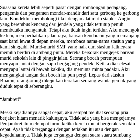
Suasana kereta lebih seperti pasar dengan rombongan pedagang,
pengemis dan pengamen mondar-mandir dari satu gerbong ke gerbong
lain. Kondektur membolongi tiket dengan alat mirip stapler. Angin
yang berembus kencang dari jendela yang tidak tertutup penuh
membuatku mengantuk. Tetapi aku tidak ingin tertidur. Aku menengok
ke luar, memperhatikan jalan raya, barisan kendaraan yang memanjang
saat kami lewat di depan mereka, membaca nama-nama stasiun yang
kami singgahi. Murid-murid SMP yang naik dari stasiun Jatinegara
memilih berdiri di ambang pintu. Mereka bersorak mengejek barisan
murid sekolah lain di pinggir jalan. Seorang bocah perempuan
menyapu lantai dengan sapu bergagang pendek. Ketika dia selesai
menyapu lantai di bawah kakiku, dia meminta-minta padaku. Aku
mengangkat tangan dan bocah itu pun pergi. Lepas dari stasiun
Buaran, orang-orang dikejutkan teriakan seorang wanita gemuk yang
duduk tepat di seberangku.
“Jambret!”
Meski kejadiannya sangat cepat, aku sempat melihat seorang pria
berjaket hitam menarik kalungnya. Tidak ada yang bisa mengejarnya.
Penjambret itu melompat turun ketika kereta mulai bergerak semakin
cepat. Ayah tidak terganggu dengan teriakan itu atau dengan
kegaduhannya. Tidak juga terganggu dengan suara suara sumbang