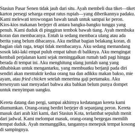
Stasiun Pasar Senen tidak jauh dari situ. Ayah membeli dua tiket—tiket
karton persegi seharga empat ratus rupiah—yang diberikannya padaku.
Kami melewati terowongan bawah tanah untuk sampai ke peron.
Kios-kios makanan berjejer di antara bangku-bangku tunggu yang
penuh. Kami duduk di pinggiran tembok bawah tiang. Ayah membuka
koran dan membacanya. Entah ia sedang membaca ulang atau ada
berita yang belum dibacanya. Aku melihat bagian belakang koran, di
bagian olah raga, tetapi tidak membacanya. Aku sedang memandang
sosok laki-laki empat puluh empat tahun di baliknya. Aku mengingat
kembali perjalanan kami sejak meninggalkan rumah tadi pagi hingga
berada di tempat ini. Aku menghitung ulang jumlah uang yang
dihabiskan untuk mengantarku, yang membuatku berjanji pada diri
sendiri akan mentraktir kedua orang tua dan adikku makan bakso, mie
ayam, atau
fried chicken
setelah menerima gaji pertamaku. Aku
tersenyum saat menyadari bahwa aku bahkan belum punya dompet
untuk menyimpan uangku.
Kereta datang dan pergi, sampai akhirnya kedatangan kereta kami
diumumkan. Orang-orang berdiri berjejer di sepanjang peron. Kereta
masuk dari arah kiri kami, dari Stasiun Kota, terlambat sepuluh menit
dari jadwal. Kami melompat masuk, orang-orang bergegas memilih
tempat duduk. Ayah memanggilku, tangannya menepuk tempat kosong
di sampingnya.