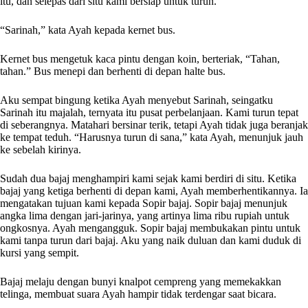
itu, dan selepas dari situ kami bersiap untuk turun.
“Sarinah,” kata Ayah kepada kernet bus.
Kernet bus mengetuk kaca pintu dengan koin, berteriak, “Tahan,
tahan.” Bus menepi dan berhenti di depan halte bus.
Aku sempat bingung ketika Ayah menyebut Sarinah, seingatku
Sarinah itu majalah, ternyata itu pusat perbelanjaan. Kami turun tepat
di seberangnya. Matahari bersinar terik, tetapi Ayah tidak juga beranjak
ke tempat teduh. “Harusnya turun di sana,” kata Ayah, menunjuk jauh
ke sebelah kirinya.
Sudah dua bajaj menghampiri kami sejak kami berdiri di situ. Ketika
bajaj yang ketiga berhenti di depan kami, Ayah memberhentikannya. Ia
mengatakan tujuan kami kepada Sopir bajaj. Sopir bajaj menunjuk
angka lima dengan jari-jarinya, yang artinya lima ribu rupiah untuk
ongkosnya. Ayah mengangguk. Sopir bajaj membukakan pintu untuk
kami tanpa turun dari bajaj. Aku yang naik duluan dan kami duduk di
kursi yang sempit.
Bajaj melaju dengan bunyi knalpot cempreng yang memekakkan
telinga, membuat suara Ayah hampir tidak terdengar saat bicara.