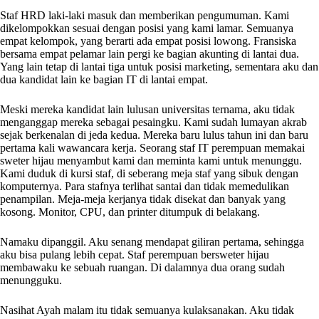
Staf HRD laki-laki masuk dan memberikan pengumuman. Kami
dikelompokkan sesuai dengan posisi yang kami lamar. Semuanya
empat kelompok, yang berarti ada empat posisi lowong. Fransiska
bersama empat pelamar lain pergi ke bagian akunting di lantai dua.
Yang lain tetap di lantai tiga untuk posisi marketing, sementara aku dan
dua kandidat lain ke bagian IT di lantai empat.
Meski mereka kandidat lain lulusan universitas ternama, aku tidak
menganggap mereka sebagai pesaingku. Kami sudah lumayan akrab
sejak berkenalan di jeda kedua. Mereka baru lulus tahun ini dan baru
pertama kali wawancara kerja. Seorang staf IT perempuan memakai
sweter hijau menyambut kami dan meminta kami untuk menunggu.
Kami duduk di kursi staf, di seberang meja staf yang sibuk dengan
komputernya. Para stafnya terlihat santai dan tidak memedulikan
penampilan. Meja-meja kerjanya tidak disekat dan banyak yang
kosong. Monitor, CPU, dan printer ditumpuk di belakang.
Namaku dipanggil. Aku senang mendapat giliran pertama, sehingga
aku bisa pulang lebih cepat. Staf perempuan bersweter hijau
membawaku ke sebuah ruangan. Di dalamnya dua orang sudah
menungguku.
Nasihat Ayah malam itu tidak semuanya kulaksanakan. Aku tidak