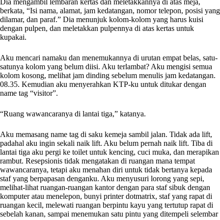
Dia mengambil lembaran kertas dan meletakkannya di atas meja,
berkata, “Isi nama, alamat, jam kedatangan, nomor telepon, posisi yang
dilamar, dan paraf.” Dia menunjuk kolom-kolom yang harus kuisi
dengan pulpen, dan meletakkan pulpennya di atas kertas untuk
kupakai.
Aku mencari namaku dan menemukannya di urutan empat belas, satu-
satunya kolom yang belum diisi. Aku terlambat? Aku mengisi semua
kolom kosong, melihat jam dinding sebelum menulis jam kedatangan.
08.35. Kemudian aku menyerahkan KTP-ku untuk ditukar dengan
name tag “visitor”.
“Ruang wawancaranya di lantai tiga,” katanya.
Aku memasang name tag di saku kemeja sambil jalan. Tidak ada lift,
padahal aku ingin sekali naik lift. Aku belum pernah naik lift. Tiba di
lantai tiga aku pergi ke toilet untuk kencing, cuci muka, dan merapikan
rambut. Resepsionis tidak mengatakan di ruangan mana tempat
wawancaranya, tetapi aku menahan diri untuk tidak bertanya kepada
staf yang berpapasan denganku. Aku menyusuri lorong yang sepi,
melihat-lihat ruangan-ruangan kantor dengan para staf sibuk dengan
komputer atau menelepon, bunyi printer dotmatrix, staf yang rapat di
ruangan kecil, melewati ruangan berpintu kayu yang tertutup rapat di
sebelah kanan, sampai menemukan satu pintu yang ditempeli selembar