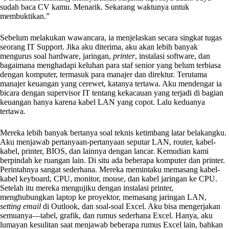
sudah baca CV kamu. Menarik. Sekarang waktunya untuk
membuktikan.”
Sebelum melakukan wawancara, ia menjelaskan secara singkat tugas
seorang IT Support. Jika aku diterima, aku akan lebih banyak
mengurus soal hardware, jaringan,
printer
, instalasi software, dan
bagaimana menghadapi keluhan para staf senior yang belum terbiasa
dengan komputer, termasuk para manajer dan direktur. Terutama
manajer keuangan yang cerewet, katanya tertawa. Aku mendengar ia
bicara dengan supervisor IT tentang kekacauan yang terjadi di bagian
keuangan hanya karena kabel LAN yang copot. Lalu keduanya
tertawa.
Mereka lebih banyak bertanya soal teknis ketimbang latar belakangku.
Aku menjawab pertanyaan-pertanyaan seputar LAN, router, kabel-
kabel, printer, BIOS, dan lainnya dengan lancar. Kemudian kami
berpindah ke ruangan lain. Di situ ada beberapa komputer dan printer.
Perintahnya sangat sederhana. Mereka memintaku memasang kabel-
kabel keyboard, CPU, monitor, mouse, dan kabel jaringan ke CPU.
Setelah itu mereka mengujiku dengan instalasi printer,
menghubungkan laptop ke proyektor, memasang jaringan LAN,
setting email
di Outlook, dan soal-soal Excel. Aku bisa mengerjakan
semuanya—tabel, grafik, dan rumus sederhana Excel. Hanya, aku
lumayan kesulitan saat menjawab beberapa rumus Excel lain, bahkan