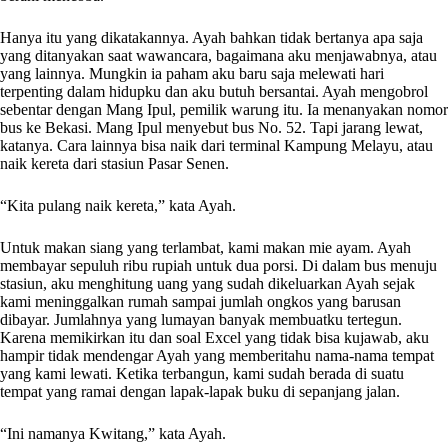
Hanya itu yang dikatakannya. Ayah bahkan tidak bertanya apa saja
yang ditanyakan saat wawancara, bagaimana aku menjawabnya, atau
yang lainnya. Mungkin ia paham aku baru saja melewati hari
terpenting dalam hidupku dan aku butuh bersantai. Ayah mengobrol
sebentar dengan Mang Ipul, pemilik warung itu. Ia menanyakan nomor
bus ke Bekasi. Mang Ipul menyebut bus No. 52. Tapi jarang lewat,
katanya. Cara lainnya bisa naik dari terminal Kampung Melayu, atau
naik kereta dari stasiun Pasar Senen.
“Kita pulang naik kereta,” kata Ayah.
Untuk makan siang yang terlambat, kami makan mie ayam. Ayah
membayar sepuluh ribu rupiah untuk dua porsi. Di dalam bus menuju
stasiun, aku menghitung uang yang sudah dikeluarkan Ayah sejak
kami meninggalkan rumah sampai jumlah ongkos yang barusan
dibayar. Jumlahnya yang lumayan banyak membuatku tertegun.
Karena memikirkan itu dan soal Excel yang tidak bisa kujawab, aku
hampir tidak mendengar Ayah yang memberitahu nama-nama tempat
yang kami lewati. Ketika terbangun, kami sudah berada di suatu
tempat yang ramai dengan lapak-lapak buku di sepanjang jalan.
“Ini namanya Kwitang,” kata Ayah.