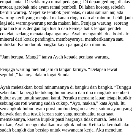
empat lantai. Di sekitarnya ramai pedagang. Di depan gedung, di atas
trotoar, gerobak mie ayam ramai pembeli. Di lahan kosong sebelah
berdiri warteg. Mepet ke tembok pembatas, di atas saluran air, ada
warung kecil yang menjual makanan ringan dan air minum. Lebih jauh
lagi ada warung-warung tenda makan lain. Penjaga warung, seorang
pria tua kurus dengan topi lusuh dan kemeja batik lengan pendek
cokelat, sedang menata dagangannya. Ayah mengambil dua botol air
mineral dari kotak pendingin, membayarnya, memberikannya satu
untukku. Kami duduk bangku kayu panjang dan minum.
“Jam berapa, Mang?” tanya Ayah kepada penjaga warung.
Penjaga warung melihat jam di tangan kirinya. “Delapan lewat
sepuluh,” katanya dalam logat Sunda.
Ayah meletakkan botol minumannya di bangku dan bangkit. “Tunggu
sebentar.” Ia pergi ke tukang bubur ayam dan dua mangkuk membeli
bubur ayam untuk sarapan kami. Perutku memang lapar, tetapi kupikir
sebungkus roti warung sudah cukup. “Ayo, makan,” kata Ayah. Itu
semangkuk bubur ayam porsi jumbo dengan cakwe, suiran ayam yang
banyak dan dua tusuk jeroan sate yang membuatku ragu saat
memakannya, karena kupikir pasti harganya tidak murah. Setelah
makan, Ayah mengembalikan mangkuk bubur. Ketika ia kembali aku
sudah bangkit dan bersiap untuk wawancara kerja. Aku mencium