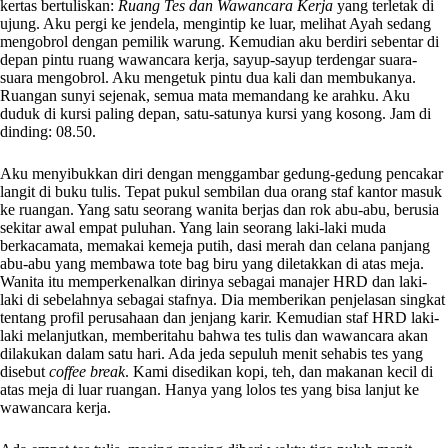
kertas bertuliskan:
Ruang Tes dan Wawancara Kerja
yang terletak di
ujung. Aku pergi ke jendela, mengintip ke luar, melihat Ayah sedang
mengobrol dengan pemilik warung. Kemudian aku berdiri sebentar di
depan pintu ruang wawancara kerja, sayup-sayup terdengar suara-
suara mengobrol. Aku mengetuk pintu dua kali dan membukanya.
Ruangan sunyi sejenak, semua mata memandang ke arahku. Aku
duduk di kursi paling depan, satu-satunya kursi yang kosong. Jam di
dinding: 08.50.
Aku menyibukkan diri dengan menggambar gedung-gedung pencakar
langit di buku tulis. Tepat pukul sembilan dua orang staf kantor masuk
ke ruangan. Yang satu seorang wanita berjas dan rok abu-abu, berusia
sekitar awal empat puluhan. Yang lain seorang laki-laki muda
berkacamata, memakai kemeja putih, dasi merah dan celana panjang
abu-abu yang membawa tote bag biru yang diletakkan di atas meja.
Wanita itu memperkenalkan dirinya sebagai manajer HRD dan laki-
laki di sebelahnya sebagai stafnya. Dia memberikan penjelasan singkat
tentang profil perusahaan dan jenjang karir. Kemudian staf HRD laki-
laki melanjutkan, memberitahu bahwa tes tulis dan wawancara akan
dilakukan dalam satu hari. Ada jeda sepuluh menit sehabis tes yang
disebut
coffee break
. Kami disedikan kopi, teh, dan makanan kecil di
atas meja di luar ruangan. Hanya yang lolos tes yang bisa lanjut ke
wawancara kerja.