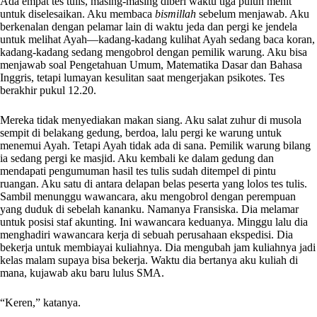
Ada empat tes tulis, masing-masing diberi waktu tiga puluh menit
untuk diselesaikan. Aku membaca
bismillah
sebelum menjawab. Aku
berkenalan dengan pelamar lain di waktu jeda dan pergi ke jendela
untuk melihat Ayah—kadang-kadang kulihat Ayah sedang baca koran,
kadang-kadang sedang mengobrol dengan pemilik warung. Aku bisa
menjawab soal Pengetahuan Umum, Matematika Dasar dan Bahasa
Inggris, tetapi lumayan kesulitan saat mengerjakan psikotes. Tes
berakhir pukul 12.20.
Mereka tidak menyediakan makan siang. Aku salat zuhur di musola
sempit di belakang gedung, berdoa, lalu pergi ke warung untuk
menemui Ayah. Tetapi Ayah tidak ada di sana. Pemilik warung bilang
ia sedang pergi ke masjid. Aku kembali ke dalam gedung dan
mendapati pengumuman hasil tes tulis sudah ditempel di pintu
ruangan. Aku satu di antara delapan belas peserta yang lolos tes tulis.
Sambil menunggu wawancara, aku mengobrol dengan perempuan
yang duduk di sebelah kananku. Namanya Fransiska. Dia melamar
untuk posisi staf akunting. Ini wawancara keduanya. Minggu lalu dia
menghadiri wawancara kerja di sebuah perusahaan ekspedisi. Dia
bekerja untuk membiayai kuliahnya. Dia mengubah jam kuliahnya jadi
kelas malam supaya bisa bekerja. Waktu dia bertanya aku kuliah di
mana, kujawab aku baru lulus SMA.
“Keren,” katanya.